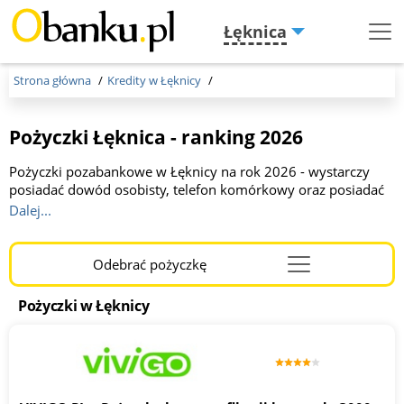
Łęknica
Menu
Burger
Strona główna
Kredity w Łęknicy
Pożyczki Łęknica - ranking 2026
Pożyczki pozabankowe w Łęknicy na rok 2026 - wystarczy
posiadać dowód osobisty, telefon komórkowy oraz posiadać
konto w banku. Firmy pożyczkowe, w przeciwieństwie do
Dalej...
banków, akceptują wnioski Klientów o niskich zarobkach, a w
części z nich pieniądze otrzymają także zadłużeni albo osoby z
negatywną historię kredytową. Pożyczki pozabankowe
Odebrać pożyczkę
Menu
Łęknica to w pełni kredyt online, są jednak dostępne także w
Burger
stacjonarnych placówkach.
Pożyczki w Łęknicy