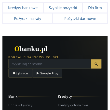
Kredyty bankowe
Szybkie pożyczki
Dla firm
Pożyczki na raty
Pożyczki darmowe
PORTAL FINANSOWY POLSKI
Łęknica
Google Play
Banki
Kredyty
Banki w Łęknicy
Kredyty gotówkowe