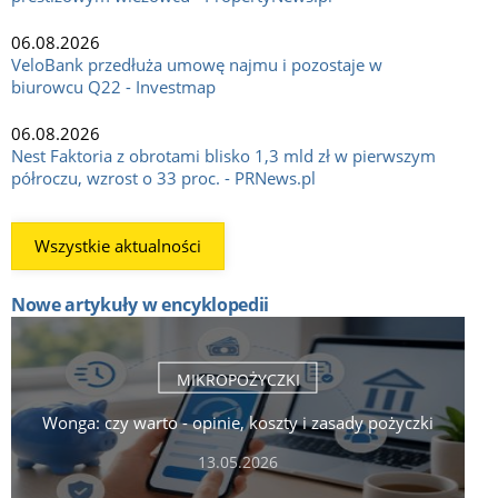
06.08.2026
VeloBank przedłuża umowę najmu i pozostaje w
biurowcu Q22 - Investmap
06.08.2026
Nest Faktoria z obrotami blisko 1,3 mld zł w pierwszym
półroczu, wzrost o 33 proc. - PRNews.pl
Wszystkie aktualności
Nowe artykuły w encyklopedii
MIKROPOŻYCZKI
Wonga: czy warto - opinie, koszty i zasady pożyczki
13.05.2026