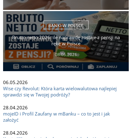
BANKI W POLSCE
Brutto netto 2026: ile naprawdę zostaje z pensji na
rękę w Polsce
08.05.2026
06.05.2026
Wise czy Revolut: Która karta wielowalutowa najlepiej
sprawdzi się w Twojej podróży?
28.04.2026
mojeID i Profil Zaufany w mBanku – co to jest i jak
założyć
28.04.2026