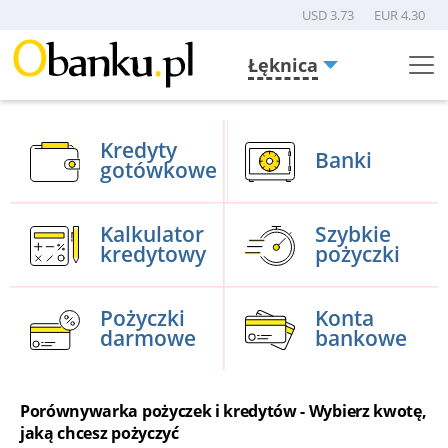
USD 3.73
EUR 4.30
Łęknica
Menu
Burger
Kredyty
Banki
gotówkowe
Kalkulator
Szybkie
kredytowy
pożyczki
Pożyczki
Konta
darmowe
bankowe
Porównywarka pożyczek i kredytów - Wybierz kwotę,
jaką chcesz pożyczyć