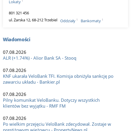
1
Lokaty
801 321 456
ul. Żarska 12, 68-212 Trzebiel
1
1
Oddziały
Bankomaty
Wiadomości
07.08.2026
ALR (+1.74%) - Alior Bank SA - Stooq
07.08.2026
KNF ukarała VeloBank TFI. Komisja obniżyła sankcję po
zawarciu układu - Bankier.pl
07.08.2026
Pilny komunikat VeloBanku. Dotyczy wszystkich
klientów bez wyjątku - RMF FM
07.08.2026
Po wielkim przejęciu VeloBank zdecydował. Zostaje w
prestiżowym wieżowcu - PropertyNews.pl